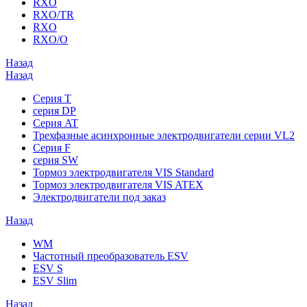
RXO
RXO/TR
RXO
RXO/O
Назад
Назад
Серия T
серия DP
Серия AT
Трехфазные асинхронные электродвигатели серии VL2
Серия F
серия SW
Тормоз электродвигателя VIS Standard
Тормоз электродвигателя VIS ATEX
Электродвигатели под заказ
Назад
WM
Частотный преобразователь ESV
ESV S
ESV Slim
Назад