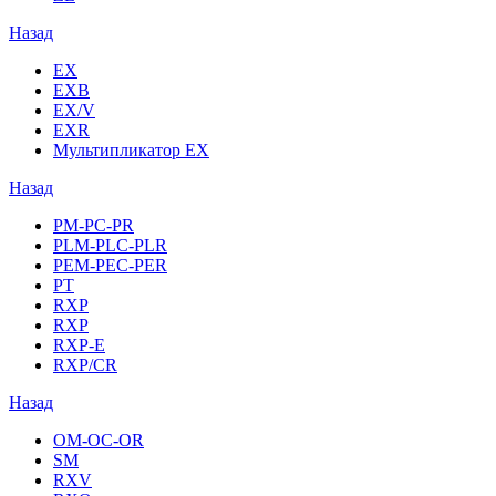
Назад
EX
EXB
EX/V
EXR
Мультипликатор EX
Назад
PM-PC-PR
PLM-PLC-PLR
PEM-PEC-PER
PT
RXP
RXP
RXP-E
RXP/CR
Назад
OM-OC-OR
SM
RXV