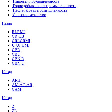
Пищевая промышленность
Горнодобывающая промышленность
Нефтегазовая промышленность
Сельское хозяйство
Назад
RI-RMI
CR-CB
СRI-СRMI
U-UI-UMI
CBR
CBU
CBN R
CBN U
Назад
AR\1
AM-AC-AR
CAM
Назад
Z
ZL