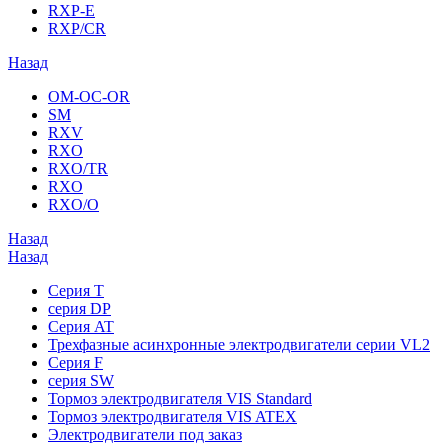
RXP-E
RXP/CR
Назад
OM-OC-OR
SM
RXV
RXO
RXO/TR
RXO
RXO/O
Назад
Назад
Серия T
серия DP
Серия AT
Трехфазные асинхронные электродвигатели серии VL2
Серия F
серия SW
Тормоз электродвигателя VIS Standard
Тормоз электродвигателя VIS ATEX
Электродвигатели под заказ