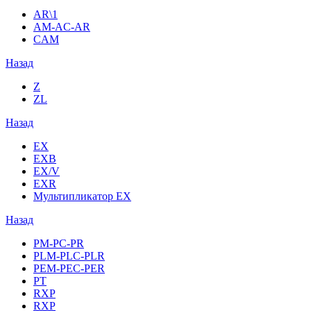
AR\1
AM-AC-AR
CAM
Назад
Z
ZL
Назад
EX
EXB
EX/V
EXR
Мультипликатор EX
Назад
PM-PC-PR
PLM-PLC-PLR
PEM-PEC-PER
PT
RXP
RXP