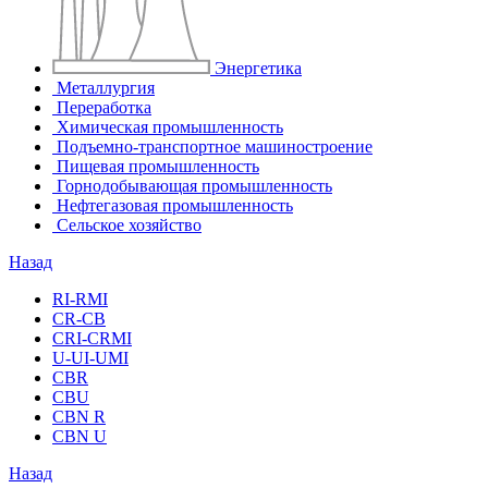
Энергетика
Металлургия
Переработка
Химическая промышленность
Подъемно-транспортное машиностроение
Пищевая промышленность
Горнодобывающая промышленность
Нефтегазовая промышленность
Сельское хозяйство
Назад
RI-RMI
CR-CB
СRI-СRMI
U-UI-UMI
CBR
CBU
CBN R
CBN U
Назад