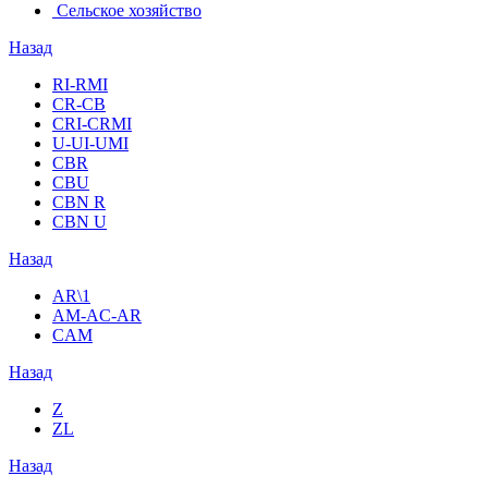
Сельское хозяйство
Назад
RI-RMI
CR-CB
СRI-СRMI
U-UI-UMI
CBR
CBU
CBN R
CBN U
Назад
AR\1
AM-AC-AR
CAM
Назад
Z
ZL
Назад