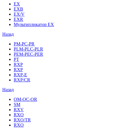
EX
EXB
EX/V
EXR
Мультипликатор EX
Назад
PM-PC-PR
PLM-PLC-PLR
PEM-PEC-PER
PT
RXP
RXP
RXP-E
RXP/CR
Назад
OM-OC-OR
SM
RXV
RXO
RXO/TR
RXO