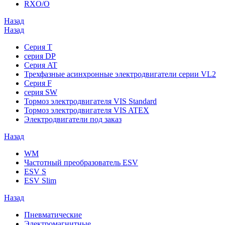
RXO/O
Назад
Назад
Серия T
серия DP
Серия AT
Трехфазные асинхронные электродвигатели серии VL2
Серия F
серия SW
Тормоз электродвигателя VIS Standard
Тормоз электродвигателя VIS ATEX
Электродвигатели под заказ
Назад
WM
Частотный преобразователь ESV
ESV S
ESV Slim
Назад
Пневматические
Электромагнитные