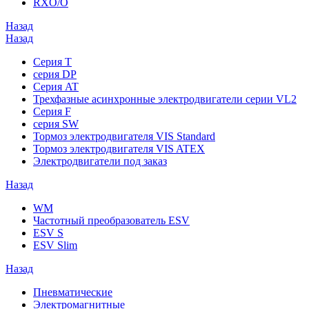
RXO/O
Назад
Назад
Серия T
серия DP
Серия AT
Трехфазные асинхронные электродвигатели серии VL2
Серия F
серия SW
Тормоз электродвигателя VIS Standard
Тормоз электродвигателя VIS ATEX
Электродвигатели под заказ
Назад
WM
Частотный преобразователь ESV
ESV S
ESV Slim
Назад
Пневматические
Электромагнитные