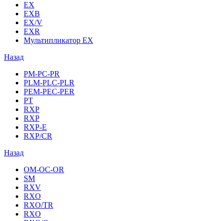
EX
EXB
EX/V
EXR
Мультипликатор EX
Назад
PM-PC-PR
PLM-PLC-PLR
PEM-PEC-PER
PT
RXP
RXP
RXP-E
RXP/CR
Назад
OM-OC-OR
SM
RXV
RXO
RXO/TR
RXO