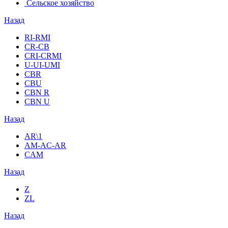
Сельское хозяйство
Назад
RI-RMI
CR-CB
СRI-СRMI
U-UI-UMI
CBR
CBU
CBN R
CBN U
Назад
AR\1
AM-AC-AR
CAM
Назад
Z
ZL
Назад