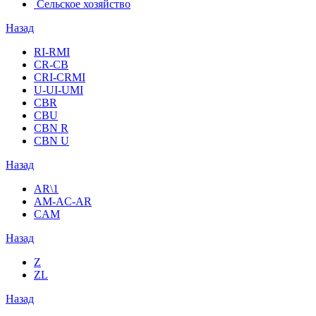
Сельское хозяйство
Назад
RI-RMI
CR-CB
СRI-СRMI
U-UI-UMI
CBR
CBU
CBN R
CBN U
Назад
AR\1
AM-AC-AR
CAM
Назад
Z
ZL
Назад