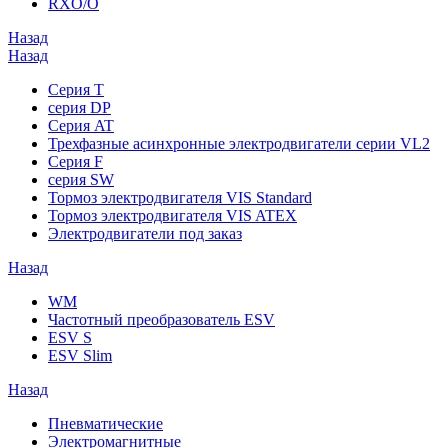
RXO/O
Назад
Назад
Серия T
серия DP
Серия AT
Трехфазные асинхронные электродвигатели серии VL2
Серия F
серия SW
Тормоз электродвигателя VIS Standard
Тормоз электродвигателя VIS ATEX
Электродвигатели под заказ
Назад
WM
Частотный преобразователь ESV
ESV S
ESV Slim
Назад
Пневматические
Электромагнитные