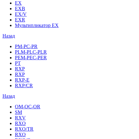
EX
EXB
EX/V
EXR
Мультипликатор EX
Назад
PM-PC-PR
PLM-PLC-PLR
PEM-PEC-PER
PT
RXP
RXP
RXP-E
RXP/CR
Назад
OM-OC-OR
SM
RXV
RXO
RXO/TR
RXO